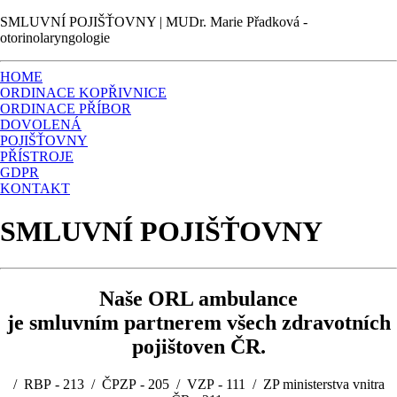
SMLUVNÍ POJIŠŤOVNY | MUDr. Marie Přadková -
otorinolaryngologie
HOME
ORDINACE KOPŘIVNICE
ORDINACE PŘÍBOR
DOVOLENÁ
POJIŠŤOVNY
PŘÍSTROJE
GDPR
KONTAKT
SMLUVNÍ POJIŠŤOVNY
Naše ORL ambulance
je smluvním partnerem všech zdravotních
pojištoven ČR.
/ RBP -
213
/ ČPZP -
205
/ VZP -
111
/ ZP ministerstva vnitra