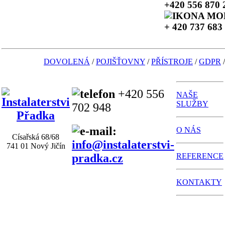
+420 556 870 
+ 420 737 683
DOVOLENÁ
/
POJIŠŤOVNY
/
PŘÍSTROJE
/
GDPR
+420 556
NAŠE
SLUŽBY
702 948
O NÁS
Císařská 68/68
info@instalaterstvi-
741 01 Nový Jičín
pradka.cz
REFERENCE
KONTAKTY