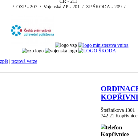
ČR -
211
/ OZP -
207
/ Vojenská ZP -
201
/ ZP ŠKODA -
209
/
zpět
|
textová verze
ORDINAC
KOPŘIVN
Štefánikova 1301
742 21 Kopřivnice